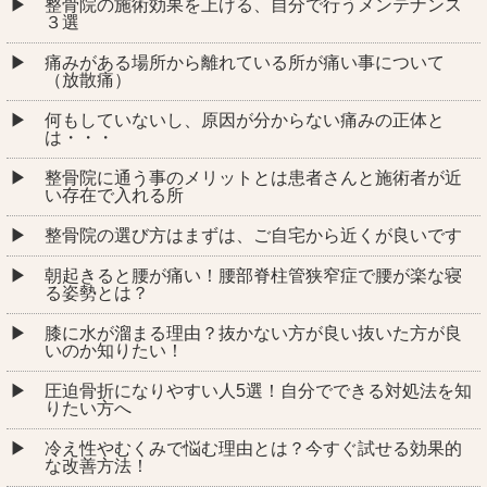
整骨院の施術効果を上げる、自分で行うメンテナンス
３選
痛みがある場所から離れている所が痛い事について
（放散痛）
何もしていないし、原因が分からない痛みの正体と
は・・・
整骨院に通う事のメリットとは患者さんと施術者が近
い存在で入れる所
整骨院の選び方はまずは、ご自宅から近くが良いです
朝起きると腰が痛い！腰部脊柱管狭窄症で腰が楽な寝
る姿勢とは？
膝に水が溜まる理由？抜かない方が良い抜いた方が良
いのか知りたい！
圧迫骨折になりやすい人5選！自分でできる対処法を知
りたい方へ
冷え性やむくみで悩む理由とは？今すぐ試せる効果的
な改善方法！