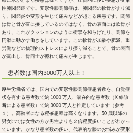
膝に水が貯まる疾患は様々ですが、圧倒的に多い疾患が変形
性膝関節症です。変形性膝関節症は、膝関節の軟骨がすり減
り、関節炎や変形を生じて痛みなどが起こる疾患です。関節
は骨と骨が直に接しているのではなく、骨の表面には軟骨が
あり、これがクッションのように衝撃を和らげたり、関節を
円滑に動かす働きをしています。この軟骨が加齢や肥満、重
労働などの物理的ストレスにより擦り減ることで、骨の表面
が露出し、骨同士が擦れて痛みが生じます。
患者数は国内3000万人以上！
厚生労働省では、国内での変形性膝関節症患者数を、自覚症
状を有する患者数で約 1000 万人、潜在的な患者数（X 線診
断による患者数）で約 3000 万人と推定しています（参考
１）。高齢者になる程罹患率は高くなります。50 歳以降の
男女比では女性の方が男性よりも２倍程度多いことがわかっ
ています。かなり患者数の多い、代表的な膝のお悩みが変形