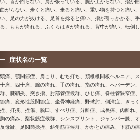
い、首が回らない、肩が張っている、腕が上がらない、指が曲
曲がらない、歩くと痛い、走ると痛い、重い物を持つと痛い、
い、足の力が抜ける、足首を捻ると痛い、指が引っかかる、手
る、ももが痺れる、ふくらはぎが痺れる、背中が痛い、転倒し
症状名の一覧
頭痛、顎関節症、肩こり、むち打ち、頚椎椎間板ヘルニア、ス
十肩、四十肩、腕の痺れ、手の痺れ、指の痺れ、へバーデン、
群、腱鞘炎、突き指、肘部管症候群、ひじ痛、脊柱管狭窄症、
節痛、変形性股関節症、坐骨神経痛、野球肘、側湾症、ぎっく
挫、打撲、挫傷、脱臼、すべり症、分離症、成長痛、肉離れ、
胸の痛み、梨状筋症候群、シンスプリント、ジャンパー膝、オ
反母趾、足関節捻挫、斜角筋症候群、かかとの痛み、下肢の痛