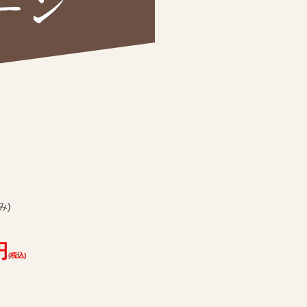
み)
円
(税込)