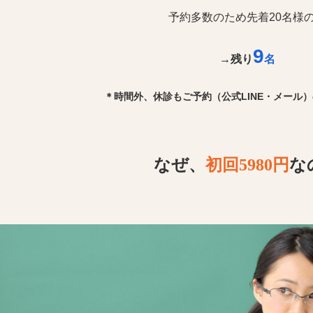
予約多数のため先着20名様
9
→残り
名
＊時間外、休診もご予約（公式LINE・メール
なぜ、
初回5980円
な