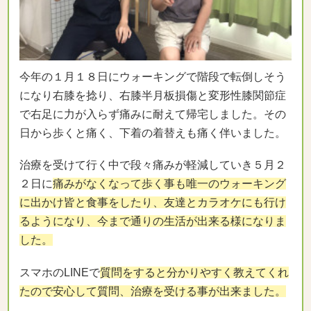
今年の１月１８日にウォーキングで階段で転倒しそう
になり右膝を捻り、右膝半月板損傷と変形性膝関節症
で右足に力が入らず痛みに耐えて帰宅しました。その
日から歩くと痛く、下着の着替えも痛く伴いました。
治療を受けて行く中で段々痛みが軽減していき５月２
２日に
痛みがなくなって歩く事も唯一のウォーキング
に出かけ皆と食事をしたり、友達とカラオケにも行け
るようになり、今まで通りの生活が出来る様になりま
した。
スマホのLINEで
質問をすると分かりやすく教えてくれ
たので安心して質問、治療を受ける事が出来ました。