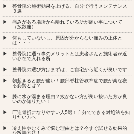
整骨院の施術効果を上げる、自分で行うメンテナンス
３選
痛みがある場所から離れている所が痛い事について
（放散痛）
何もしていないし、原因が分からない痛みの正体と
は・・・
整骨院に通う事のメリットとは患者さんと施術者が近
い存在で入れる所
整骨院の選び方はまずは、ご自宅から近くが良いです
朝起きると腰が痛い！腰部脊柱管狭窄症で腰が楽な寝
る姿勢とは？
膝に水が溜まる理由？抜かない方が良い抜いた方が良
いのか知りたい！
圧迫骨折になりやすい人5選！自分でできる対処法を知
りたい方へ
冷え性やむくみで悩む理由とは？今すぐ試せる効果的
な改善方法！